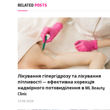
RELATED
POSTS
Лікування гіпергідрозу та лікування
пітливості — ефективна корекція
надмірного потовиділення в ML Beauty
Clinic
13.06.2026