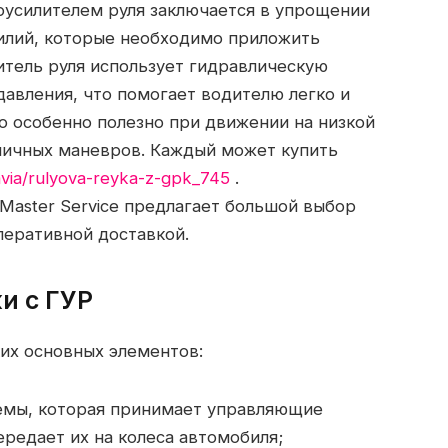
оусилителем руля заключается в упрощении
илий, которые необходимо приложить
итель руля использует гидравлическую
давления, что помогает водителю легко и
о особенно полезно при движении на низкой
зличных маневров. Каждый может купить
avia/rulyova-reyka-z-gpk_745
.
Master Service предлагает большой выбор
перативной доставкой.
и с ГУР
ких основных элементов:
темы, которая принимает управляющие
ередает их на колеса автомобиля;