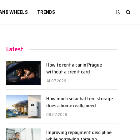
 AND WHEELS
TRENDS
Latest
How to rent a car in Prague
without a credit card
14.07.2026
How much solar battery storage
does a home really need
09.07.2026
Improving repayment discipline
while borrowing through