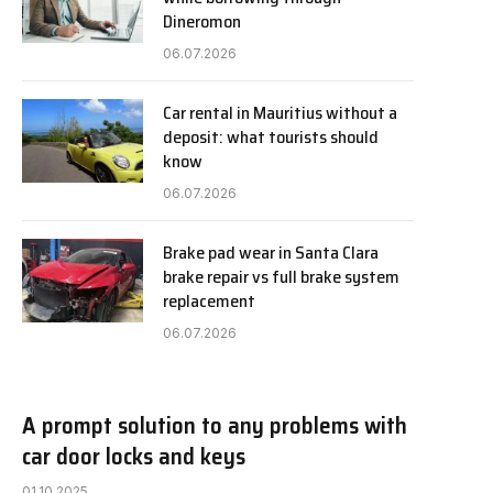
Dineromon
06.07.2026
Car rental in Mauritius without a
deposit: what tourists should
know
06.07.2026
Brake pad wear in Santa Clara
brake repair vs full brake system
replacement
06.07.2026
A prompt solution to any problems with
car door locks and keys
01.10.2025