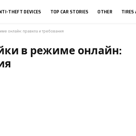
NTI-THEFT DEVICES
TOP CAR STORIES
OTHER
TIRES
име онлайн: правила и требования
йки в режиме онлайн:
ия