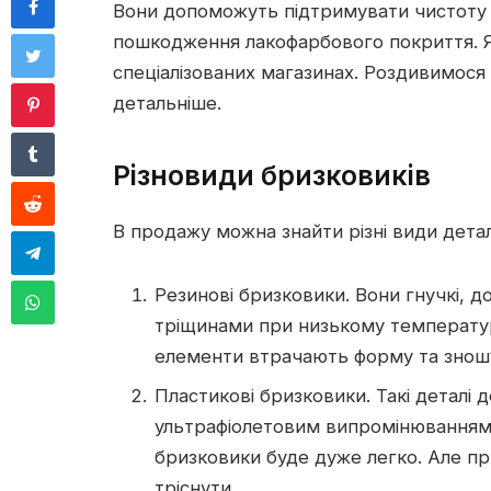
Вони допоможуть підтримувати чистоту
пошкодження лакофарбового покриття. Я
спеціалізованих магазинах. Роздивимося 
детальніше.
Різновиди бризковиків
В продажу можна знайти різні види детал
Резинові бризковики. Вони гнучкі, 
тріщинами при низькому температур
елементи втрачають форму та знош
Пластикові бризковики. Такі деталі д
ультрафіолетовим випромінюванням 
бризковики буде дуже легко. Але п
тріснути.