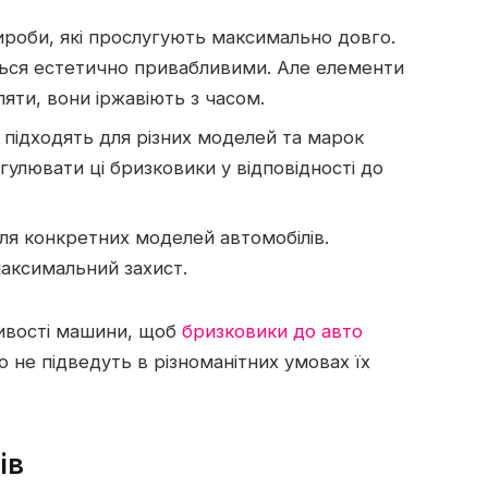
ироби, які прослугують максимально довго.
ься естетично привабливими. Але елементи
ляти, вони іржавіють з часом.
і підходять для різних моделей та марок
гулювати ці бризковики у відповідності до
для конкретних моделей автомобілів.
максимальний захист.
ливості машини, щоб
бризковики до авто
о не підведуть в різноманітних умовах їх
ів