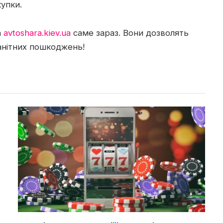
упки.
а
avtoshara.kiev.ua
саме зараз. Вони дозволять
манітних пошкоджень!