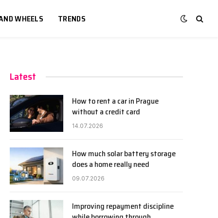
 AND WHEELS
TRENDS
Latest
How to rent a car in Prague
without a credit card
14.07.2026
How much solar battery storage
does a home really need
09.07.2026
Improving repayment discipline
while borrowing through