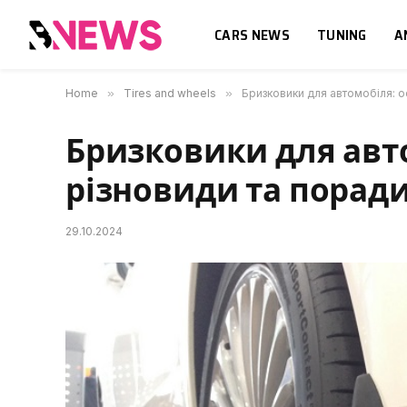
CARS NEWS
TUNING
A
Home
»
Tires and wheels
»
Бризковики для автомобіля: 
Бризковики для авт
різновиди та порад
29.10.2024