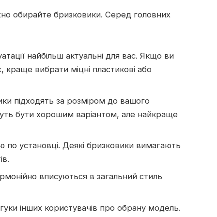
ажно обирайте бризковики. Серед головних
уатації найбільш актуальні для вас. Якщо ви
, краще вибрати міцні пластикові або
ики підходять за розміром до вашого
жуть бути хорошим варіантом, але найкраще
єю по установці. Деякі бризковики вимагають
ів.
армонійно вписуються в загальний стиль
дгуки інших користувачів про обрану модель.