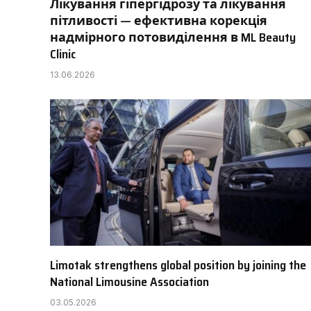
Лікування гіпергідрозу та лікування
пітливості — ефективна корекція
надмірного потовиділення в ML Beauty
Clinic
13.06.2026
Limotak strengthens global position by joining the
National Limousine Association
03.05.2026