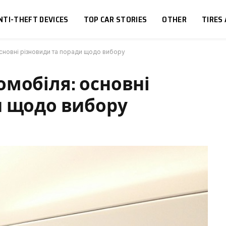
NTI-THEFT DEVICES
TOP CAR STORIES
OTHER
TIRES
основні різновиди та поради щодо вибору
омобіля: основні
и щодо вибору