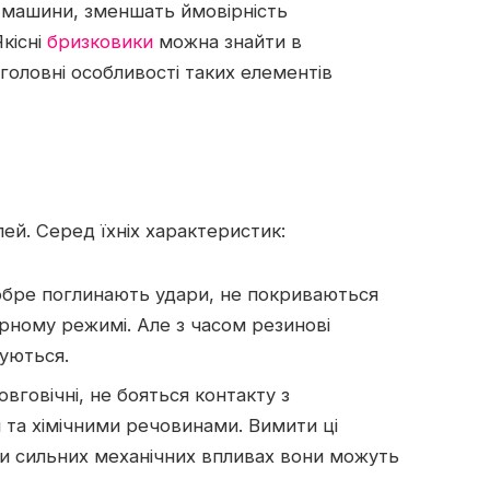
 машини, зменшать ймовірність
кісні
бризковики
можна знайти в
головні особливості таких елементів
ей. Серед їхніх характеристик:
добре поглинають удари, не покриваються
ному режимі. Але з часом резинові
уються.
овговічні, не бояться контакту з
та хімічними речовинами. Вимити ці
ри сильних механічних впливах вони можуть