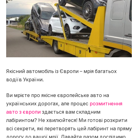
Якісний автомобіль із Європи – мрія багатьох
водіїв України.
Ви мрієте про якісне європейське авто на
українських дорогах, але процес
розмитнення
авто з європи
здається вам складним
лабіринтом? Не хвилюйтеся! Ми готові розкрити
всі секрети, які перетворять цей лабіринт на пряму
дорогу до вашої мрії. Давайте разом дослідимо,