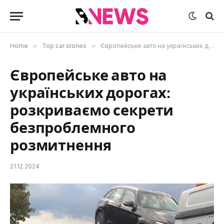
Home
»
Top car stories
»
Європейське авто на українських дорогах: розкриваємо секрети безпроблемного розмитнення
Європейське авто на
українських дорогах:
розкриваємо секрети
безпроблемного
розмитнення
21.12.2024