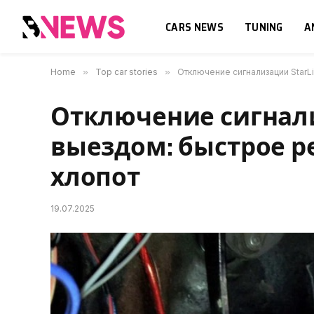
CARS NEWS
TUNING
A
Home
»
Top car stories
»
Отключение сигнализации StarL
Отключение сигнализ
выездом: быстрое 
хлопот
19.07.2025