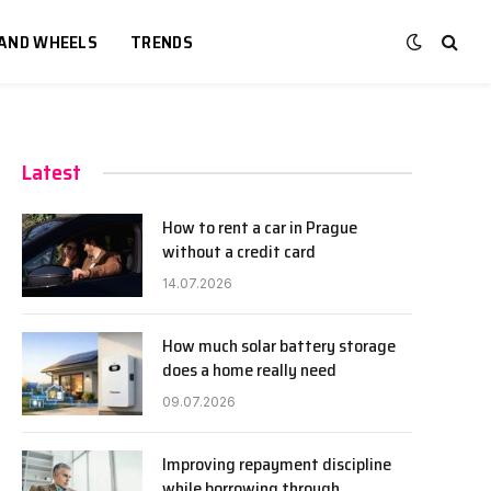
 AND WHEELS
TRENDS
Latest
How to rent a car in Prague
without a credit card
14.07.2026
How much solar battery storage
does a home really need
09.07.2026
Improving repayment discipline
while borrowing through