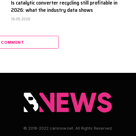
Is catalytic converter recycling still profitable in
2026: what the industry data shows
19.05.2026
A COMMENT
© 2018-2022 carsnow.net. All Rights Reserved.