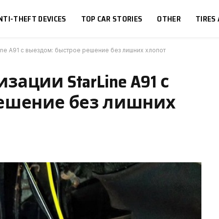
NTI-THEFT DEVICES
TOP CAR STORIES
OTHER
TIRES
ine A91 с выездом: быстрое решение без лишних хлопот
ации StarLine A91 с
решение без лишних