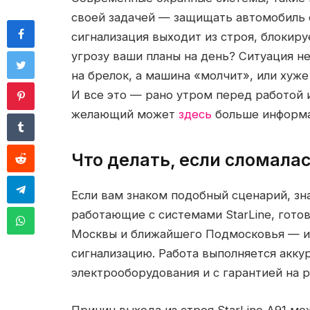
своей задачей — защищать автомобиль о
сигнализация выходит из строя, блокиру
угрозу ваши планы на день? Ситуация н
на брелок, а машина «молчит», или хуж
И все это — рано утром перед работой 
желающий может
здесь
больше информа
Что делать, если сломалас
Если вам знаком подобный сценарий, зн
работающие с системами StarLine, гото
Москвы и ближайшего Подмосковья — и
сигнализацию. Работа выполняется акку
электрооборудования и с гарантией на р
Причин выхода из строя StarLine A91 м