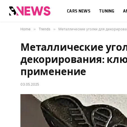
CARS NEWS
TUNING
A
Home
»
Trends
»
Металлические уголки для декорирова
Металлические уго
декорирования: клю
применение
03.05.2025