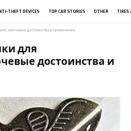
NTI-THEFT DEVICES
TOP CAR STORIES
OTHER
TIRES
ния: ключевые достоинства и применение
лки для
чевые достоинства и