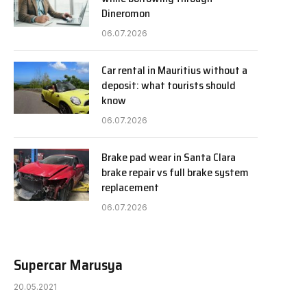
Dineromon
06.07.2026
Car rental in Mauritius without a
deposit: what tourists should
know
06.07.2026
Brake pad wear in Santa Clara
brake repair vs full brake system
replacement
06.07.2026
Supercar Marusya
20.05.2021