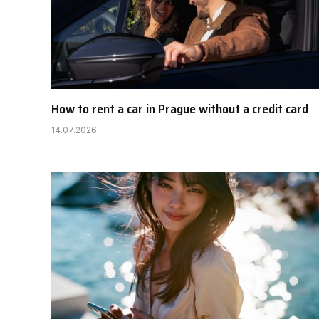
How to rent a car in Prague without a credit card
14.07.2026