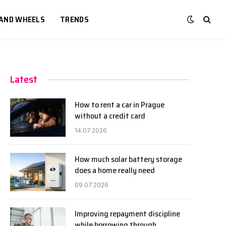
 AND WHEELS
TRENDS
Latest
How to rent a car in Prague
without a credit card
14.07.2026
How much solar battery storage
does a home really need
09.07.2026
Improving repayment discipline
while borrowing through