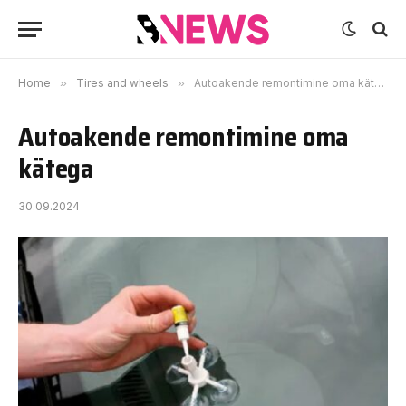
Home
»
Tires and wheels
»
Autoakende remontimine oma kätega
Autoakende remontimine oma
kätega
30.09.2024