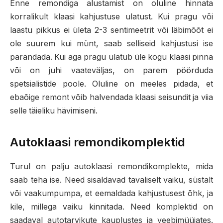
Enne remondiga alustamist on oluline hinnata
korralikult klaasi kahjustuse ulatust. Kui pragu või
laastu pikkus ei ületa 2-3 sentimeetrit või läbimõõt ei
ole suurem kui münt, saab selliseid kahjustusi ise
parandada. Kui aga pragu ulatub üle kogu klaasi pinna
või on juhi vaateväljas, on parem pöörduda
spetsialistide poole. Oluline on meeles pidada, et
ebaõige remont võib halvendada klaasi seisundit ja viia
selle täieliku hävimiseni.
Autoklaasi remondikomplektid
Turul on palju autoklaasi remondikomplekte, mida
saab teha ise. Need sisaldavad tavaliselt vaiku, süstalt
või vaakumpumpa, et eemaldada kahjustusest õhk, ja
kile, millega vaiku kinnitada. Need komplektid on
saadaval autotarvikute kauplustes ja veebimüüjates.