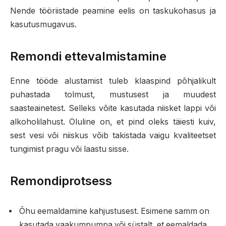
Nende tööriistade peamine eelis on taskukohasus ja
kasutusmugavus.
Remondi ettevalmistamine
Enne tööde alustamist tuleb klaaspind põhjalikult
puhastada tolmust, mustusest ja muudest
saasteainetest. Selleks võite kasutada niisket lappi või
alkoholilahust. Oluline on, et pind oleks täiesti kuiv,
sest vesi või niiskus võib takistada vaigu kvaliteetset
tungimist pragu või laastu sisse.
Remondiprotsess
Õhu eemaldamine kahjustusest. Esimene samm on
kasutada vaakumpumpa või süstalt, et eemaldada