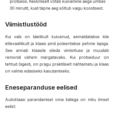
protsessi. Keskmiselt võtab kuivamine aega umbes
30 minutit, kuid täpne aeg sõltub vaigu koostisest.
Viimistlustööd
Kui vaik on täielikult kuivanud, eemaldatakse kile
ettevaatlikult ja klaasi pind poleeritakse pehme lapiga.
See annab klaasile sileda viimistluse ja muudab
remondi vähem märgatavaks. Kui protseduur on
tehtud õigesti, on pragu praktiliselt nähtamatu ja klaas
on valmis edasiseks kasutamiseks.
Eneseparanduse eelised
Autoklaasi parandamisel oma kätega on mitu ilmset
eelist: