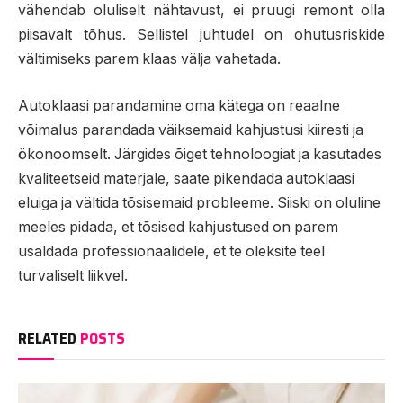
vähendab oluliselt nähtavust, ei pruugi remont olla
piisavalt tõhus. Sellistel juhtudel on ohutusriskide
vältimiseks parem klaas välja vahetada.
Autoklaasi parandamine oma kätega on reaalne
võimalus parandada väiksemaid kahjustusi kiiresti ja
ökonoomselt. Järgides õiget tehnoloogiat ja kasutades
kvaliteetseid materjale, saate pikendada autoklaasi
eluiga ja vältida tõsisemaid probleeme. Siiski on oluline
meeles pidada, et tõsised kahjustused on parem
usaldada professionaalidele, et te oleksite teel
turvaliselt liikvel.
RELATED
POSTS