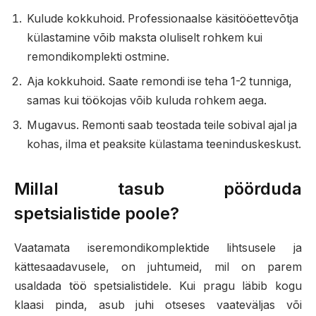
Kulude kokkuhoid. Professionaalse käsitööettevõtja
külastamine võib maksta oluliselt rohkem kui
remondikomplekti ostmine.
Aja kokkuhoid. Saate remondi ise teha 1-2 tunniga,
samas kui töökojas võib kuluda rohkem aega.
Mugavus. Remonti saab teostada teile sobival ajal ja
kohas, ilma et peaksite külastama teeninduskeskust.
Millal tasub pöörduda
spetsialistide poole?
Vaatamata iseremondikomplektide lihtsusele ja
kättesaadavusele, on juhtumeid, mil on parem
usaldada töö spetsialistidele. Kui pragu läbib kogu
klaasi pinda, asub juhi otseses vaateväljas või