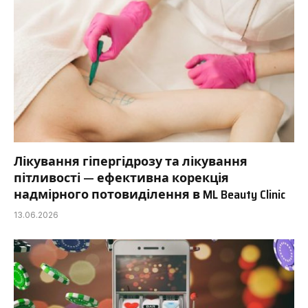
Лікування гіпергідрозу та лікування
пітливості — ефективна корекція
надмірного потовиділення в ML Beauty Clinic
13.06.2026