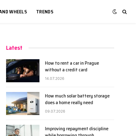
 AND WHEELS
TRENDS
Latest
How to rent a car in Prague
without a credit card
14.07.2026
How much solar battery storage
does a home really need
09.07.2026
Improving repayment discipline
while borrowing through