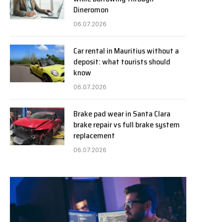
Dineromon
06.07.2026
Car rental in Mauritius without a
deposit: what tourists should
know
06.07.2026
Brake pad wear in Santa Clara
brake repair vs full brake system
replacement
06.07.2026