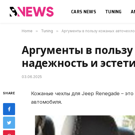
CARS NEWS
TUNING
A
Home
»
Tuning
»
Аргументы в пользу кожаных авточехлов
Аргументы в пользу
надежность и эстет
03.06.2025
Кожаные чехлы для Jeep Renegade – это
SHARE
автомобиля.