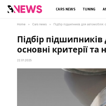
CARS NEWS
TUNING
A
Home
»
Cars news
»
Підбір підшипників для автомобіля: о
Підбір підшипників 
основні критерії та 
22.01.2025