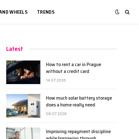
 AND WHEELS
TRENDS
Latest
How to rent a car in Prague
without a credit card
14.07.2026
How much solar battery storage
does a home really need
09.07.2026
Improving repayment discipline
while borrowing through