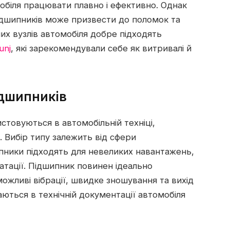
обіля працювати плавно і ефективно. Однак
ідшипників може призвести до поломок та
их вузлів автомобіля добре підходять
unj
, які зарекомендували себе як витривалі й
ідшипників
истовуються в автомобільній техніці,
. Вибір типу залежить від сфери
ипники підходять для невеликих навантажень,
атації. Підшипник повинен ідеально
ожливі вібрації, швидке зношування та вихід
аються в технічній документації автомобіля