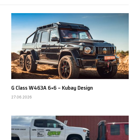
G Class W463A 6×6 – Kubay Design
27.06.2026