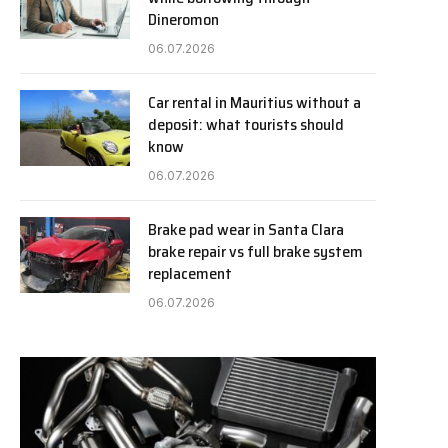
Dineromon
06.07.2026
Car rental in Mauritius without a
deposit: what tourists should
know
06.07.2026
Brake pad wear in Santa Clara
brake repair vs full brake system
replacement
06.07.2026