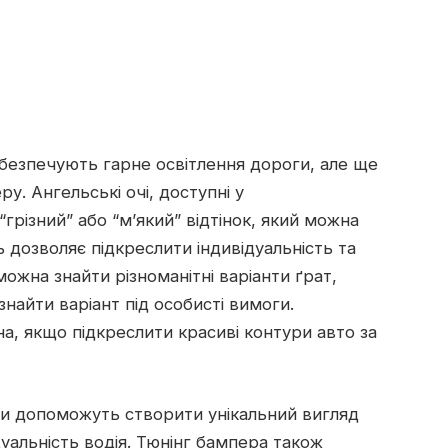
забезпечують гарне освітлення дороги, але ще
у. Ангельські очі, доступні у
грізний” або “м’який” відтінок, який можна
ь дозволяє підкреслити індивідуальність та
можна знайти різноманітні варіанти ґрат,
найти варіант під особисті вимоги.
а, якщо підкреслити красиві контури авто за
ди допоможуть створити унікальний вигляд
уальність водія. Тюнінг бампера також