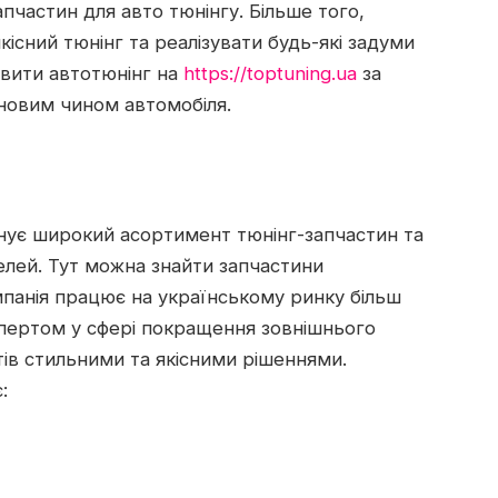
апчастин для авто тюнінгу. Більше того,
якісний тюнінг та реалізувати будь-які задуми
овити автотюнінг на
https://toptuning.ua
за
новим чином автомобіля.
нує широкий асортимент тюнінг-запчастин та
елей. Тут можна знайти запчастини
мпанія працює на українському ринку більш
експертом у сфері покращення зовнішнього
тів стильними та якісними рішеннями.
: