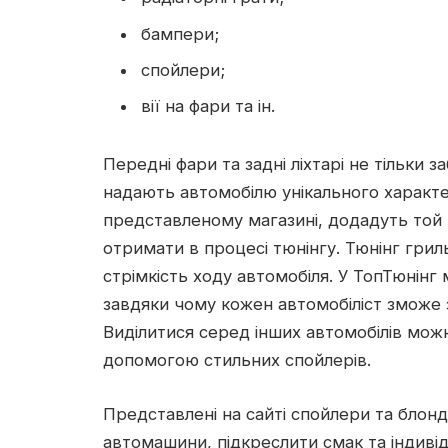
бампери;
спойлери;
вії на фари та ін.
Передні фари та задні ліхтарі не тільки 
надають автомобілю унікального характер
представленому магазині, додадуть той “
отримати в процесі тюнінгу. Тюнінг грил
стрімкість ходу автомобіля. У ТопТюнінг 
завдяки чому кожен автомобіліст зможе з
Виділитися серед інших автомобілів можн
допомогою стильних спойлерів.
Представлені на сайті спойлери та блон
автомашини, підкреслити смак та індивід