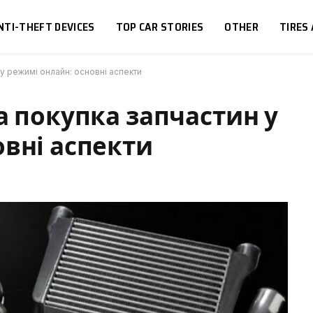
NTI-THEFT DEVICES
TOP CAR STORIES
OTHER
TIRES
 у режимі онлайн: основні аспекти
а покупка запчастин у
овні аспекти