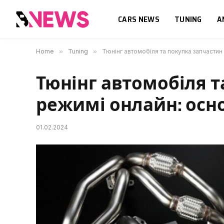
CARS NEWS
TUNING
A
Home
»
Tuning
»
Тюнінг автомобіля та покупка запчастин
Тюнінг автомобіля т
режимі онлайн: осн
01.02.2024