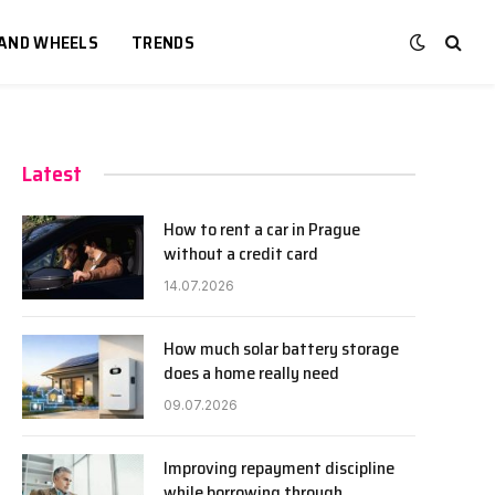
 AND WHEELS
TRENDS
Latest
How to rent a car in Prague
without a credit card
14.07.2026
How much solar battery storage
does a home really need
09.07.2026
Improving repayment discipline
while borrowing through