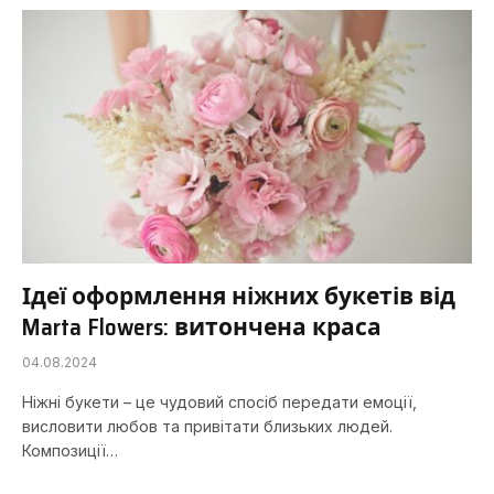
Ідеї ​​оформлення ніжних букетів від
Marta Flowers: витончена краса
04.08.2024
Ніжні букети – це чудовий спосіб передати емоції,
висловити любов та привітати близьких людей.
Композиції…