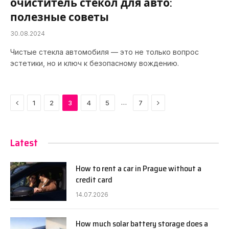
очиститель стекол для авто:
полезные советы
30.08.2024
Чистые стекла автомобиля — это не только вопрос
эстетики, но и ключ к безопасному вождению.
Previous
Next
…
1
2
3
4
5
7
Latest
How to rent a car in Prague without a
credit card
14.07.2026
How much solar battery storage does a