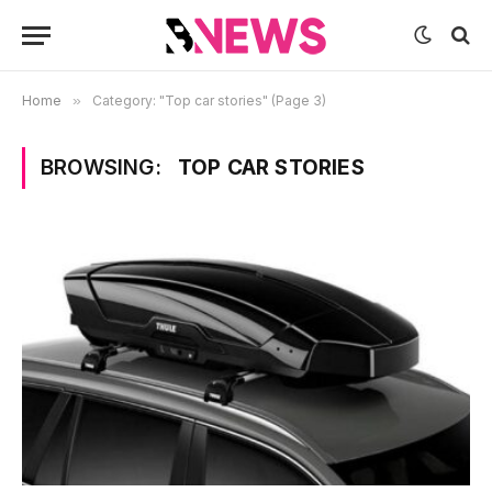
Home
»
Category: "Top car stories" (Page 3)
BROWSING:
TOP CAR STORIES