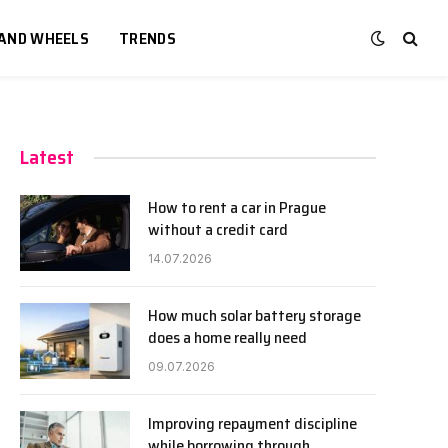
 AND WHEELS
TRENDS
Latest
How to rent a car in Prague
without a credit card
14.07.2026
How much solar battery storage
does a home really need
09.07.2026
Improving repayment discipline
while borrowing through