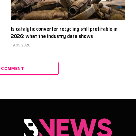
Is catalytic converter recycling still profitable in
2026: what the industry data shows
19.05.2026
A COMMENT