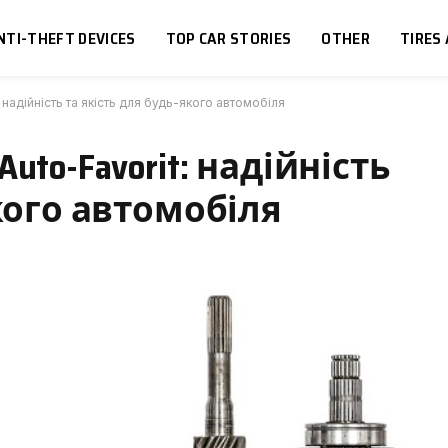
NTI-THEFT DEVICES
TOP CAR STORIES
OTHER
TIRES
 надійність та якість для будь-якого автомобіля
to-Favorit: надійність
кого автомобіля