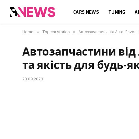
CARS NEWS
TUNING
A
Home
»
Top car stories
»
Автозапчастини від Auto-Favorit:
Автозапчастини від Au
та якість для будь-я
20.09.2023