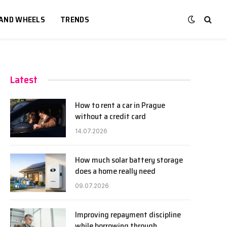
 AND WHEELS
TRENDS
Latest
How to rent a car in Prague
without a credit card
14.07.2026
How much solar battery storage
does a home really need
09.07.2026
Improving repayment discipline
while borrowing through