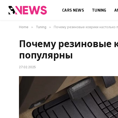
CARS NEWS
TUNING
A
Home
»
Tuning
»
Почему резиновые коврики настолько 
Почему резиновые 
популярны
27.02.2025