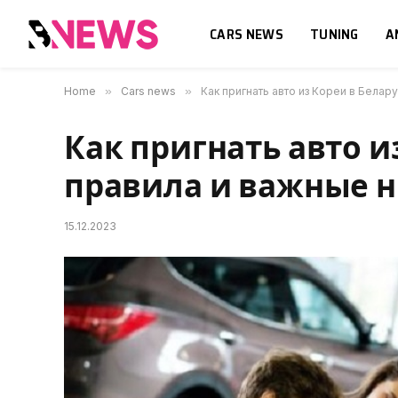
CARS NEWS
TUNING
A
Home
»
Cars news
»
Как пригнать авто из Кореи в Белар
Как пригнать авто и
правила и важные 
15.12.2023