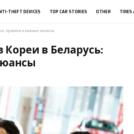
NTI-THEFT DEVICES
TOP CAR STORIES
OTHER
TIRES
усь: правила и важные нюансы
з Кореи в Беларусь:
нюансы