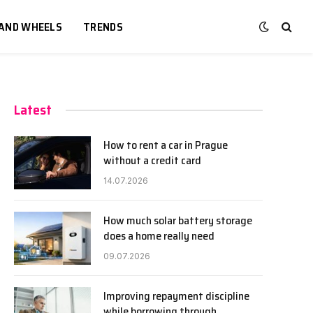
 AND WHEELS
TRENDS
Latest
How to rent a car in Prague
without a credit card
14.07.2026
How much solar battery storage
does a home really need
09.07.2026
Improving repayment discipline
while borrowing through