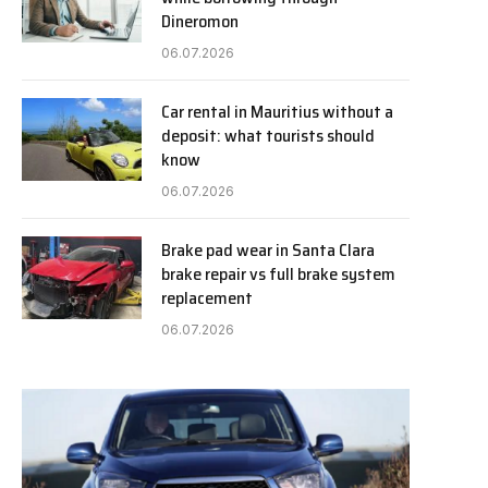
Dineromon
06.07.2026
Car rental in Mauritius without a
deposit: what tourists should
know
06.07.2026
Brake pad wear in Santa Clara
brake repair vs full brake system
replacement
06.07.2026