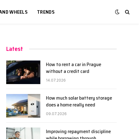
 AND WHEELS
TRENDS
Latest
How to rent a car in Prague
without a credit card
14.07.2026
How much solar battery storage
does a home really need
09.07.2026
Improving repayment discipline
while borrowing through