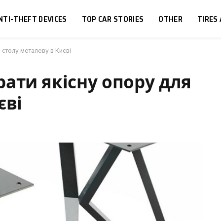
NTI-THEFT DEVICES
TOP CAR STORIES
OTHER
TIRES
 столу металеву в Києві
ати якісну опору для
єві