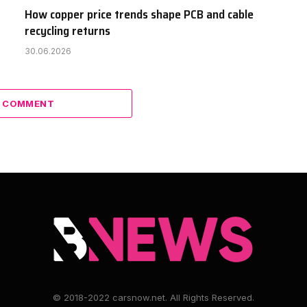
How copper price trends shape PCB and cable
recycling returns
30.06.2026
A COMMENT
© 2018-2022 carsnow.net. All Rights Reserved.