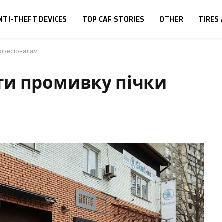
NTI-THEFT DEVICES
TOP CAR STORIES
OTHER
TIRES
рофесіоналам
ти промивку пічки