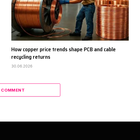
How copper price trends shape PCB and cable
recycling returns
30.06.2026
A COMMENT