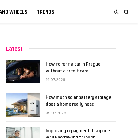
 AND WHEELS
TRENDS
Latest
How to rent a car in Prague
without a credit card
14.07.2026
How much solar battery storage
does a home really need
09.07.2026
Improving repayment discipline
while borrowing through