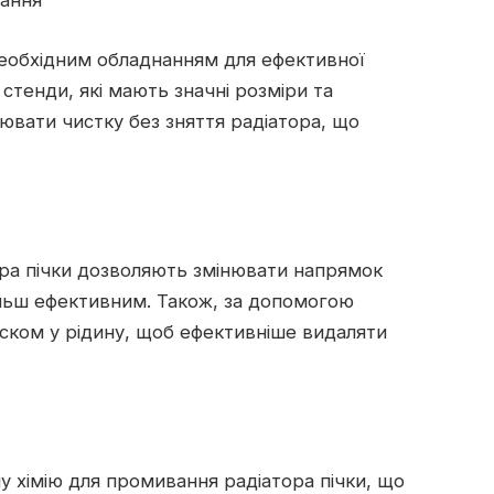
нання
еобхідним обладнанням для ефективної
 стенди, які мають значні розміри та
ювати чистку без зняття радіатора, що
ора пічки дозволяють змінювати напрямок
льш ефективним. Також, за допомогою
иском у рідину, щоб ефективніше видаляти
 хімію для промивання радіатора пічки, що