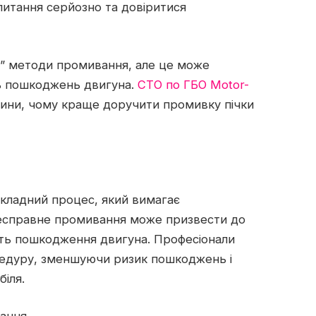
 питання серйозно та довіритися
і” методи промивання, але це може
ть пошкоджень двигуна.
СТО по ГБО Motor-
чини, чому краще доручити промивку пічки
складний процес, який вимагає
 Несправне промивання може призвести до
іть пошкодження двигуна. Професіонали
цедуру, зменшуючи ризик пошкоджень і
іля.