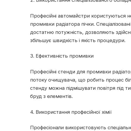
2. Використання спеціалізованого облад
Професійні автомайстри користуються н
промивки радіатора пічки. Спеціалізовані
достатню потужність, дозволяють здійсн
збільшує швидкість і якість процедури.
3. Ефективність промивки
Професійні стенди для промивки радіат
потоку очищувача, що робить процес бі
стенду можна підмішувати повітря під т
бруд з елементів.
4. Використання професійної хімії
Професіонали використовують спеціальну