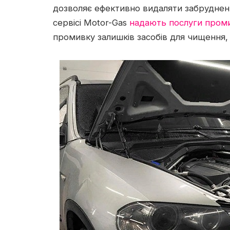
дозволяє ефективно видаляти забрудненн
сервісі Motor-Gas
надають послуги проми
промивку залишків засобів для чищення, 