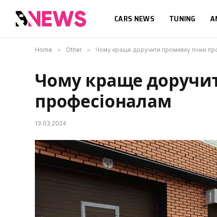
CARS NEWS
TUNING
A
Home
»
Other
»
Чому краще доручити промивку пічки п
Чому краще доручи
професіоналам
13.03.2024