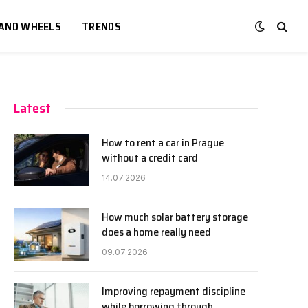
 AND WHEELS
TRENDS
Latest
How to rent a car in Prague
without a credit card
14.07.2026
How much solar battery storage
does a home really need
09.07.2026
Improving repayment discipline
while borrowing through