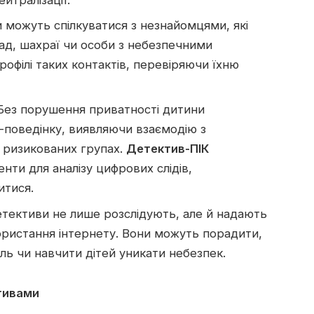
 можуть спілкуватися з незнайомцями, які
лад, шахраї чи особи з небезпечними
офілі таких контактів, перевіряючи їхню
ез порушення приватності дитини
-поведінку, виявляючи взаємодію з
 ризикованих групах.
Детектив-ПІК
енти для аналізу цифрових слідів,
итися.
тективи не лише розслідують, але й надають
ристання інтернету. Вони можуть порадити,
ль чи навчити дітей уникати небезпек.
ктивами