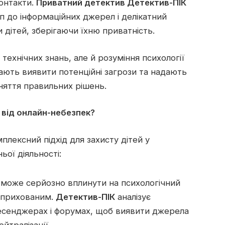
контакти.
Приватний детектив Детектив-ПІК
уп до інформаційних джерел і делікатний
 дітей, зберігаючи їхню приватність.
 технічних знань, але й розуміння психології
ють виявити потенційні загрози та надають
няття правильних рішень.
 від онлайн-небезпек?
лексний підхід для захисту дітей у
ьої діяльності:
 може серйозно вплинути на психологічний
я прихованим.
Детектив-ПІК
аналізує
месенджерах і форумах, щоб виявити джерела
ейтралізації.