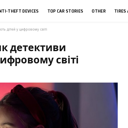
NTI-THEFT DEVICES
TOP CAR STORIES
OTHER
TIRES
ть дітей у цифровому світі
як детективи
ифровому світі