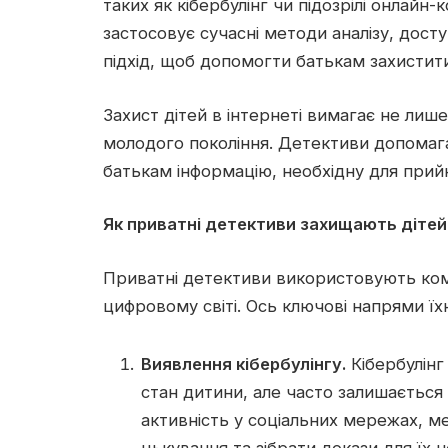
таких як кібербулінг чи підозрілі онлайн-
застосовує сучасні методи аналізу, дост
підхід, щоб допомогти батькам захистити
Захист дітей в інтернеті вимагає не лише
молодого покоління. Детективи допомага
батькам інформацію, необхідну для прий
Як приватні детективи захищають дітей
Приватні детективи використовують комп
цифровому світі. Ось ключові напрями їхн
Виявлення кібербулінгу.
Кібербулінг
стан дитини, але часто залишаєтьс
активність у соціальних мережах, 
цькування та зібрати докази для їх н