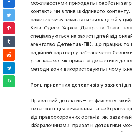
можливостями приходять і серйозні загро
контакти чи вплив шкідливого контенту.
намагаючись захистити своїх дітей у циф
Київ, Одеса, Харків, Дніпро та Львів, по
спеціалізуються на захисті дітей від онл
агентство
Детектив-ПІК
, що працює по 
надійний партнер у забезпеченні безпеки д
розглянемо, як приватні детективи допо
методи вони використовують і чому їхн
Роль приватних детективів у захисті діт
Приватний детектив – це фахівець, який
технології для виявлення та нейтралізац
від правоохоронних органів, які зазвич
кіберзлочинами, приватні детективи м