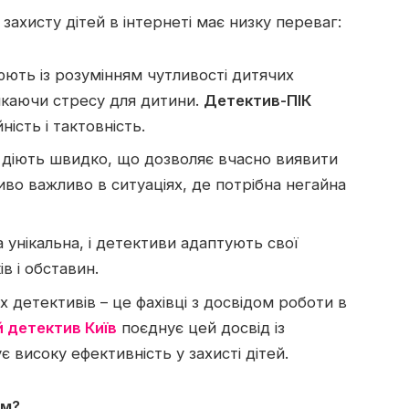
ахисту дітей в інтернеті має низку переваг:
ть із розумінням чутливості дитячих
никаючи стресу для дитини.
Детектив-ПІК
ість і тактовність.
діють швидко, що дозволяє вчасно виявити
иво важливо в ситуаціях, де потрібна негайна
унікальна, і детективи адаптують свої
в і обставин.
 детективів – це фахівці з досвідом роботи в
 детектив Київ
поєднує цей досвід із
 високу ефективність у захисті дітей.
им?