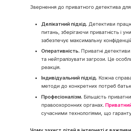
Звернення до приватного детектива для з
Делікатний підхід.
Детективи працюю
питань, зберігаючи приватність і у
забезпечує максимальну конфіденційн
Оперативність.
Приватні детективи 
та нейтралізувати загрози. Це особл
реакція.
Індивідуальний підхід.
Кожна справа 
методи до конкретних потреб батькі
Професіоналізм.
Більшість приватних
правоохоронних органах.
Приватний
сучасними технологіями, що гарантує
Чому захист дітей в інтернеті є важлив