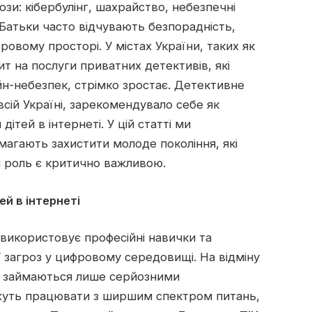
зи: кібербулінг, шахрайство, небезпечні
 Батьки часто відчувають безпорадність,
ровому просторі. У містах України, таких як
пит на послуги приватних детективів, які
айн-небезпек, стрімко зростає. Детективне
всій Україні, зарекомендувало себе як
ітей в інтернеті. У цій статті ми
магають захистити молоде покоління, які
я роль є критично важливою.
ей в інтернеті
 використовує професійні навички та
ії загроз у цифровому середовищі. На відміну
ай займаються лише серйозними
ожуть працювати з ширшим спектром питань,