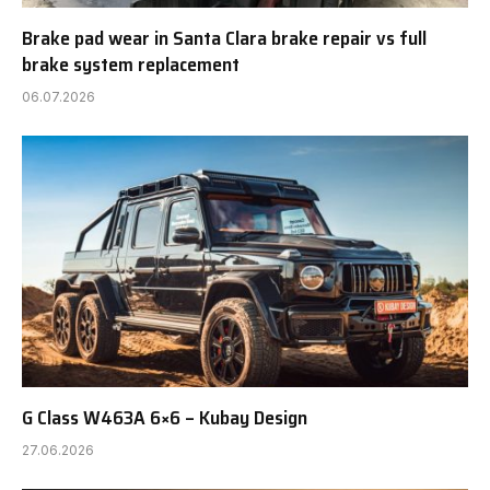
Brake pad wear in Santa Clara brake repair vs full
brake system replacement
06.07.2026
G Class W463A 6×6 – Kubay Design
27.06.2026