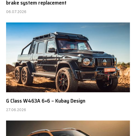
brake system replacement
06.07.2026
G Class W463A 6×6 – Kubay Design
27.06.2026