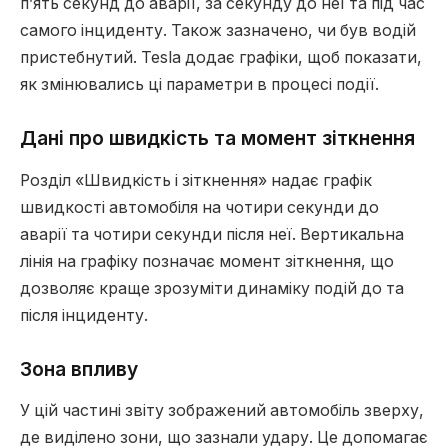
п’ять секунд до аварії, за секунду до неї та під час
самого інциденту. Також зазначено, чи був водій
пристебнутий. Tesla додає графіки, щоб показати,
як змінювались ці параметри в процесі події.
Дані про швидкість та момент зіткнення
Розділ «Швидкість і зіткнення» надає графік
швидкості автомобіля на чотири секунди до
аварії та чотири секунди після неї. Вертикальна
лінія на графіку позначає момент зіткнення, що
дозволяє краще зрозуміти динаміку подій до та
після інциденту.
Зона впливу
У цій частині звіту зображений автомобіль зверху,
де виділено зони, що зазнали удару. Це допомагає