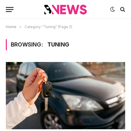
Home
»
Category: "Tuning" (Page 2)
BROWSING:
TUNING