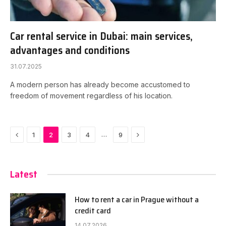
Car rental service in Dubai: main services,
advantages and conditions
31.07.2025
A modern person has already become accustomed to
freedom of movement regardless of his location.
Previous
Next
…
1
2
3
4
9
Latest
How to rent a car in Prague without a
credit card
14.07.2026